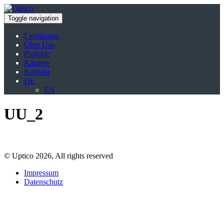
Toggle navigation
Leistungen
Über Uns
Projekte
Karriere
Kontakt
DE
EN
UU_2
© Uptico 2026, All rights reserved
Impressum
Datenschutz