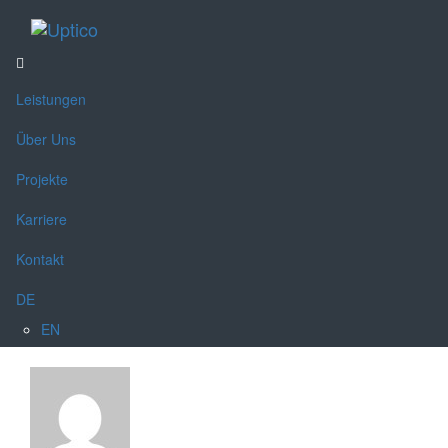
Toggle
navigati
Leistungen
Über Uns
Projekte
Karriere
Kontakt
DE
EN